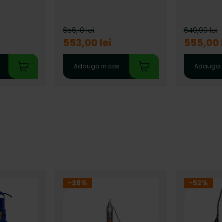
656,10 lei
649,90 lei
553,00 lei
555,00 
Adauga in cos
Adauga 
-28%
-52%