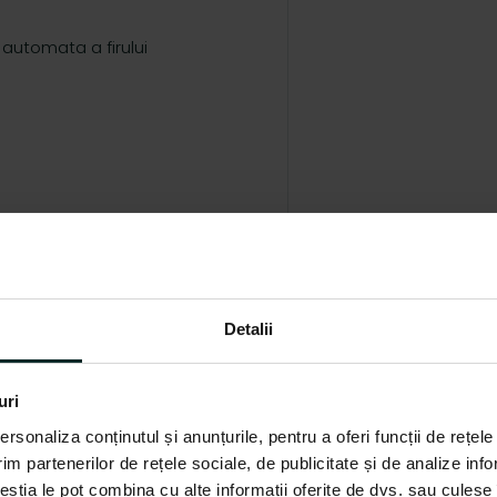
automata a firului
Detalii
uri
rsonaliza conținutul și anunțurile, pentru a oferi funcții de rețele
im partenerilor de rețele sociale, de publicitate și de analize info
ceștia le pot combina cu alte informații oferite de dvs. sau culese î