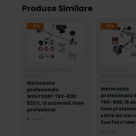
Produse Similare
â
n
t
-21%
-16%
u
l
u
i
Cod produs: WFS0008
Cod produs:
Wolfson
WFS0008.PACHET
Wolfson
Motocoasa
Motocoasa
profesionala
profesionala
WOLFSON® TRX-800:
TRX-800, 15 ac
52CC, 12 accesorii, ham
ham profesion
profesional
sticle de ulei 
In stoc
foarfeca taier
In stoc