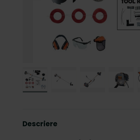
Incarcati imaginea 1 in vizualizarea galeriei
Incarcati imaginea 2 in vizualizar
Incarcati imaginea 3 
Incarcat
Descriere