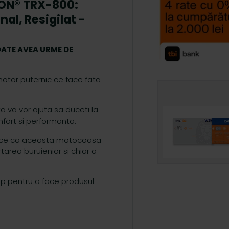
ON® TRX-800:
al, Resigilat -
POATE AVEA URME DE
tor puternic ce face fata
 va vor ajuta sa duceti la
onfort si performanta.
face ca aceasta motocoasa
tarea buruienior si chiar a
p pentru a face produsul