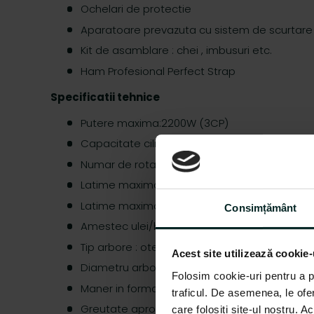
Ochelari de protectie
Aparatoare prevazuta cu sistem de scurtare 
Kit de asamblare : chei , imbusuri etc.
Ham Profesional Perfect Strap
Specificatii tehnice
Putere maxima:2200W (3CP)
Capacitate cilindrica: 52cc
Numar de rotatii: 7500 rot/min
Latime maxima de taiere disc: 255mm
Latime maxima taiere guta: 420mm
Consimțământ
Amestec ulei/benzina: 1/25
Tip arbore : otel cu 9 caneluri
Acest site utilizează cookie-
Diametru arbore : 28mm
Folosim cookie-uri pentru a pe
Maner in forma de U
traficul. De asemenea, le ofer
Greutate aprox : 7.5 Kg
care folosiți site-ul nostru. A