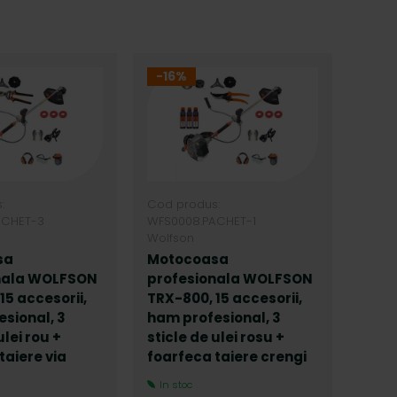
-16%
-18
:
Cod produs:
Cod p
ACHET-3
WFS0008.PACHET-1
WFS0
Wolfson
Wolfs
sa
Motocoasa
Mot
nala WOLFSON
profesionala WOLFSON
prof
15 accesorii,
TRX-800, 15 accesorii,
WOLF
sional, 3
ham profesional, 3
52CC
ulei rou +
sticle de ulei rosu +
profe
taiere via
foarfeca taiere crengi
2T P
Italy
In stoc
★★