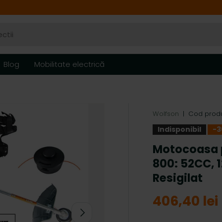
Blog
Mobilitate electrică
Wolfson
|
Cod produ
Indisponibil
-
Motocoasa 
800: 52CC, 1
Resigilat
406,40 lei
URMATORUL