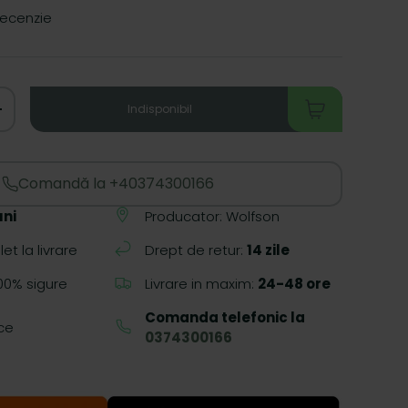
recenzie
Indisponibil
+
Comandă la +40374300166
uni
Producator: Wolfson
t la livrare
Drept de retur:
14 zile
rea galeriei
00% sigure
Livrare in maxim:
24-48 ore
Comanda telefonic la
ce
0374300166