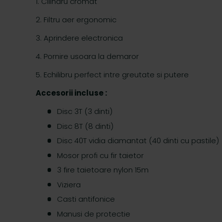
1. Cilindru cromat
2. Filtru aer ergonomic
3. Aprindere electronica
4. Pornire usoara la demaror
5. Echilibru perfect intre greutate si putere
Accesorii incluse :
Disc 3T (3 dinti)
Disc 8T (8 dinti)
Disc 40T vidia diamantat (40 dinti cu pastile)
Mosor profi cu fir taietor
3 fire taietoare nylon 15m
Viziera
Casti antifonice
Manusi de protectie