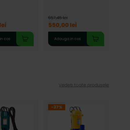
In s
657,45 lei
649,0
lei
550,00 lei
529,
in cos
Adauga in cos
Ad
Vedeti toate produsele
-37%
-2