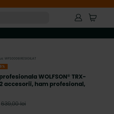
Autentificare
Cart
s:
WFS0008.RESIGILAT
36%
profesionala WOLFSON® TRX-
2 accesorii, ham profesional,
639,00 lei