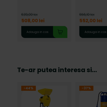
639,00 lei
656,10 lei
508,00 lei
552,00 lei
Adauga in cos
Adauga in cos
Te-ar putea interesa si...
-44%
-37%