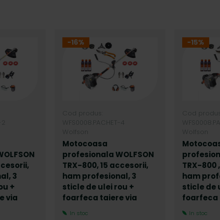
-16%
-15%
Cod produs:
Cod produs
-2
WFS0008.PACHET-4
WFS0008.P
Wolfson
Wolfson
Motocoasa
Motocoa
 WOLFSON
profesionala WOLFSON
profesio
cesorii,
TRX-800, 15 accesorii,
TRX-800 ,
al, 3
ham profesional, 3
ham profe
rou +
sticle de ulei rou +
sticle de 
e via
foarfeca taiere via
foarfeca 
In stoc
In stoc