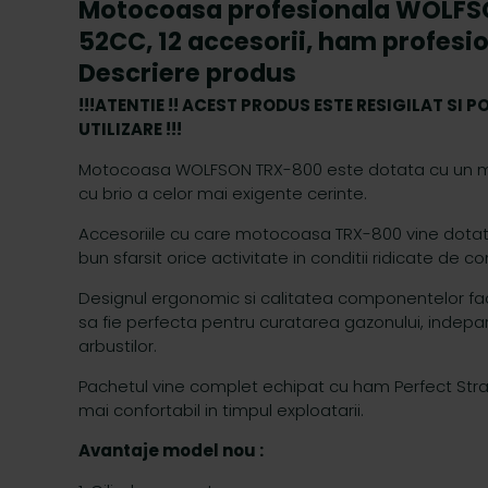
Motocoasa profesionala WOLFS
52CC, 12 accesorii, ham profesion
Descriere produs
!!!ATENTIE !! ACEST PRODUS ESTE RESIGILAT SI 
UTILIZARE !!!
Motocoasa WOLFSON TRX-800 este dotata cu un mo
cu brio a celor mai exigente cerinte.
Accesoriile cu care motocoasa TRX-800 vine dotata
bun sfarsit orice activitate in conditii ridicate de c
Designul ergonomic si calitatea componentelor 
sa fie perfecta pentru curatarea gazonului, indepar
arbustilor.
Pachetul vine complet echipat cu ham Perfect Stra
mai confortabil in timpul exploatarii.
Avantaje model nou :