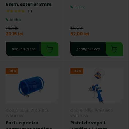
5mm, exterior 8mm
In stoc
★★★★★
(1)
In stoc
38,77 lei
117,03 lei
23,15 lei
62,00 lei
Adauga in cos
Adauga in cos
-41%
-46%
Cod produs: WQG1905
Cod produs: WGA1506
WADFOW
WADFOW
Furtun pentru
Pistol de vopsit