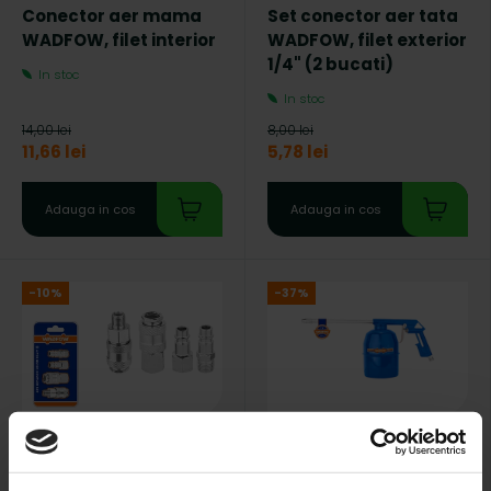
Conector aer mama
Set conector aer tata
WADFOW, filet interior
WADFOW, filet exterior
1/4" (2 bucati)
In stoc
In stoc
14,00 lei
8,00 lei
11,66 lei
5,78 lei
Adauga in cos
Adauga in cos
-10%
-37%
Cod produs: WQP4670
Cod produs: WGA3575
WADFOW
WADFOW
Set conectori aer
Pistol pentru spalare