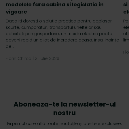
modelele fara cabina si legislatia in
si
vigoare
el
Daca iti doresti o solutie practica pentru deplasari
Po
scurte, cumparaturi, transportul uneltelor sau
el
activitati prin gospodarie, un triciclu electric poate
ut
deveni rapid un aliat de incredere acasa. Insa, inainte
li
de...
Fl
Florin Chirca |
21 iulie 2026
Aboneaza-te la newsletter-ul
nostru
Fii primul care află toate noutațile și ofertele exclusive.