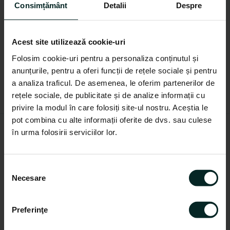
Consimțământ
Detalii
Despre
WADFOW, 2 tata + 2
cu rezervor Wadfow, 4
mama, 1/4" (4 bucati)
bar, 750ml, 185mm
In stoc
In stoc
Acest site utilizează cookie-uri
32,00 lei
77,55 lei
Folosim cookie-uri pentru a personaliza conținutul și
28,83 lei
48,72 lei
anunțurile, pentru a oferi funcții de rețele sociale și pentru
a analiza traficul. De asemenea, le oferim partenerilor de
Adauga in cos
Adauga in cos
rețele sociale, de publicitate și de analize informații cu
privire la modul în care folosiți site-ul nostru. Aceștia le
pot combina cu alte informații oferite de dvs. sau culese
-24%
-10%
în urma folosirii serviciilor lor.
S
Necesare
e
l
Cod produs: WQP2970
Cod produs: WQP0970
e
Preferinţe
WADFOW
WADFOW
c
Set conector aer tata
Conector aer mama
ț