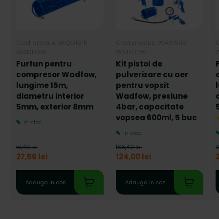
Cod produs: WQG1915
Cod produs: WAX1505
WADFOW
WADFOW
Furtun pentru
Kit pistol de
compresor Wadfow,
pulverizare cu aer
lungime 15m,
pentru vopsit
diametru interior
Wadfow, presiune
5mm, exterior 8mm
4bar, capacitate
vopsea 600ml, 5 buc
In stoc
In stoc
51,43 lei
166,42 lei
3
27,56 lei
124,00 lei
2
Adauga in cos
Adauga in cos