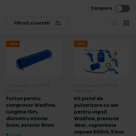
Compara
Lista
Grila
Filtrati si sortati
-46%
-25%
Cod produs: WQG1915
Cod produs: WAX1505
WADFOW
WADFOW
Furtun pentru
Kit pistol de
compresor Wadfow,
pulverizare cu aer
lungime 15m,
pentru vopsit
diametru interior
Wadfow, presiune
5mm, exterior 8mm
4bar, capacitate
vopsea 600ml, 5 buc
In stoc