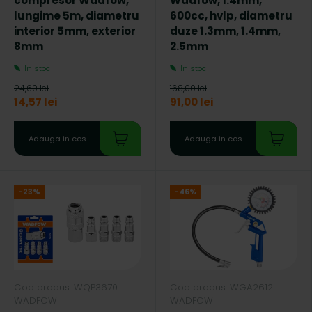
compresor Wadfow,
Wadfow, 1.4mm,
lungime 5m, diametru
600cc, hvlp, diametru
interior 5mm, exterior
duze 1.3mm, 1.4mm,
8mm
2.5mm
In stoc
In stoc
24,60 lei
168,00 lei
14,57 lei
91,00 lei
Adauga in cos
Adauga in cos
-23%
-46%
Cod produs: WQP3670
Cod produs: WGA2612
WADFOW
WADFOW