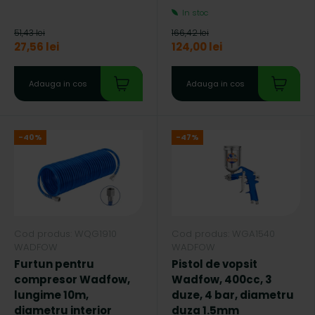
In stoc
51,43 lei
166,42 lei
27,56 lei
124,00 lei
Adauga in cos
Adauga in cos
-40%
-47%
Cod produs: WQG1910
Cod produs: WGA1540
WADFOW
WADFOW
Furtun pentru
Pistol de vopsit
compresor Wadfow,
Wadfow, 400cc, 3
lungime 10m,
duze, 4 bar, diametru
diametru interior
duza 1.5mm