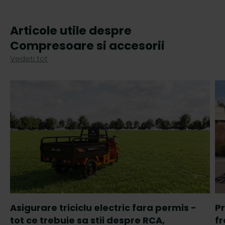
Articole utile despre
Compresoare si accesorii
Vedeti tot
Asigurare triciclu electric fara permis -
Pr
tot ce trebuie sa stii despre RCA,
fr