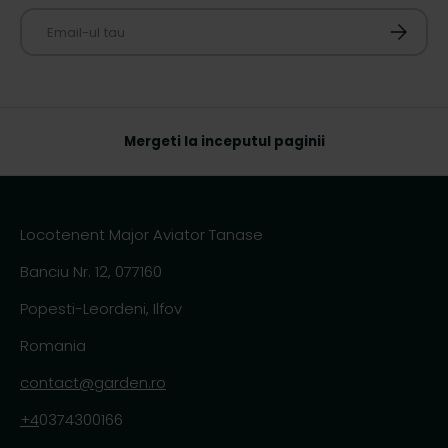
E-mail
ABONAT
Mergeti la inceputul paginii
Locotenent Major Aviator Tanase
Banciu Nr. 12, 077160
Popesti-Leordeni, Ilfov
Romania
contact@garden.ro
+4
0374300166