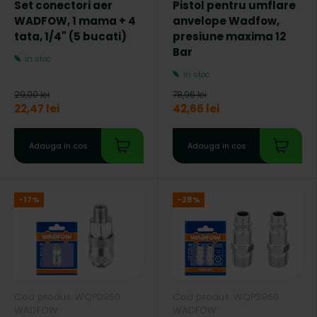
Set conectori aer
Pistol pentru umflare
WADFOW, 1 mama + 4
anvelope Wadfow,
tata, 1/4" (5 bucati)
presiune maxima 12
Bar
In stoc
In stoc
29,00 lei
78,96 lei
22,47 lei
42,66 lei
Adauga in cos
Adauga in cos
-17%
-28%
Cod produs: WQP0950
Cod produs: WQP2950
WADFOW
WADFOW