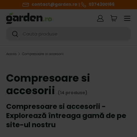
contact@garden.ro
0374300166
SARI LA CONTINUT
Meniul
Autentificare
Cart
Cautare
Cautare
Acasa
Compresoare si accesorii
Compresoare si
accesorii
(14 produse)
Compresoare si accesorii -
Explorează întreaga gamă de pe
site-ul nostru