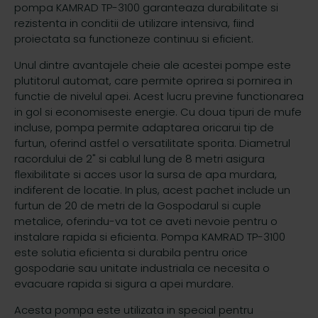
pompa KAMRAD TP-3100 garanteaza durabilitate si
rezistenta in conditii de utilizare intensiva, fiind
proiectata sa functioneze continuu si eficient.
Unul dintre avantajele cheie ale acestei pompe este
plutitorul automat, care permite oprirea si pornirea in
functie de nivelul apei. Acest lucru previne functionarea
in gol si economiseste energie. Cu doua tipuri de mufe
incluse, pompa permite adaptarea oricarui tip de
furtun, oferind astfel o versatilitate sporita. Diametrul
racordului de 2" si cablul lung de 8 metri asigura
flexibilitate si acces usor la sursa de apa murdara,
indiferent de locatie. In plus, acest pachet include un
furtun de 20 de metri de la Gospodarul si cuple
metalice, oferindu-va tot ce aveti nevoie pentru o
instalare rapida si eficienta. Pompa KAMRAD TP-3100
este solutia eficienta si durabila pentru orice
gospodarie sau unitate industriala ce necesita o
evacuare rapida si sigura a apei murdare.
Acesta pompa este utilizata in special pentru