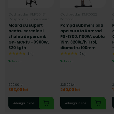
Cod produs: PMP0043.1
Cod produs: KMR0022
Gospodarul Profesionist
Kamrad
G
Moara cu suport
Pompa submersibila
pentru cereale si
apa curata Kamrad
stiuleti de porumb
PS-1300, 1100W, cablu
GP-MCR1S - 3900W,
15m, 3200L/h, 1 tol,
320 kg/h
diametru 100mm
★★★★★
★★★★★
(12)
(10)
In stoc
In stoc
699,00 lei
335,00 lei
3
393,00 lei
240,00 lei
Adauga in cos
Adauga in cos