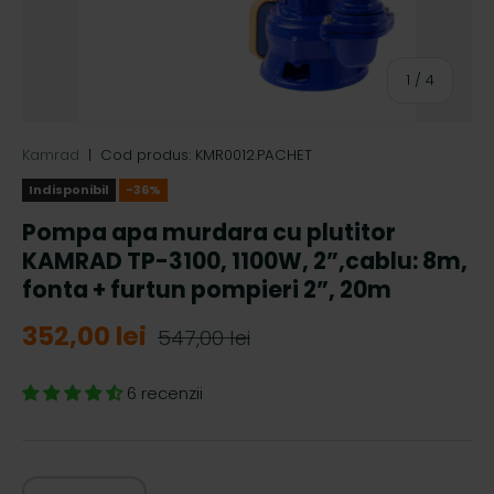
de
1
/
4
Kamrad
|
Cod produs:
KMR0012.PACHET
Indisponibil
-36%
Pompa apa murdara cu plutitor
KAMRAD TP-3100, 1100W, 2”,cablu: 8m,
fonta + furtun pompieri 2”, 20m
352,00 lei
547,00 lei
6 recenzii
Cantitate