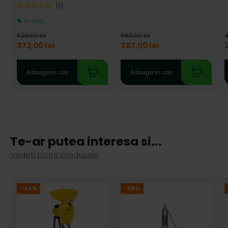
★★★★★
(1)
In stoc
529,00 lei
562,00 lei
4
372,00 lei
387,00 lei
Adauga in cos
Adauga in cos
Te-ar putea interesa si...
Vedeti toate produsele
-44%
-28%