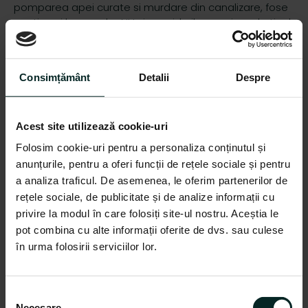
pomparea apei curate si murdare din canalizare, fose
septice si hazna. dar NU si a rezidurilor grosiere de tipul
: servetele umede, carpe, pampersi, resturi vegetale ,
borhot, boasca etc
Consimțământ
Detalii
Despre
Beneficii si avantaje
cablu alimentare 8m
turbina: da
Acest site utilizează cookie-uri
plutitor: da
Folosim cookie-uri pentru a personaliza conținutul și
consumul de energie electrica este direct
anunțurile, pentru a oferi funcții de rețele sociale și pentru
proportional cu inaltimea de ridicare
a analiza traficul. De asemenea, le oferim partenerilor de
rețele sociale, de publicitate și de analize informații cu
eficienta ridicata
privire la modul în care folosiți site-ul nostru. Aceștia le
motor electric monofazat asincron
pot combina cu alte informații oferite de dvs. sau culese
motorul are etan­are mecanica (presetupa),
în urma folosirii serviciilor lor.
simering, condensator incorporat
carcasa motor ­si pompa din fonta, ax motor din
otel inoxidabil.
S
Necesare