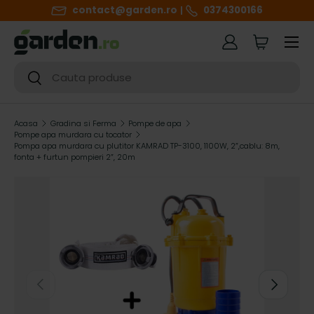
contact@garden.ro
0374300166
SARI LA CONTINUT
Meniul
Autentificare
Cart
Cautare
Cautare
Acasa
Gradina si Ferma
Pompe de apa
Pompe apa murdara cu tocator
Pompa apa murdara cu plutitor KAMRAD TP-3100, 1100W, 2”,cablu: 8m,
fonta + furtun pompieri 2”, 20m
h
i
g
h
ANTERIOR
URMATOR