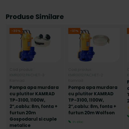
Produse Similare
-30%
-31%
Cod produs:
Cod produs:
KMR0012.PACHET-3
KMR0012.PACHET-2
Kamrad
Kamrad
Pompa apa murdara
Pompa apa murdara
cu plutitor KAMRAD
cu plutitor KAMRAD
TP-3100, 1100W,
TP-3100, 1100W,
2”,cablu: 8m, fonta +
2”,cablu: 8m, fonta +
furtun 20m
furtun 20m Wolfson
Gospodarul si cuple
In stoc
metalice