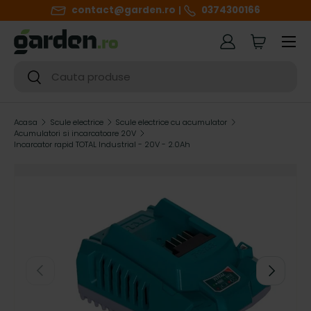
contact@garden.ro
0374300166
SARI LA CONTINUT
Meniul
Autentificare
Cart
Cautare
Cautare
Acasa
Scule electrice
Scule electrice cu acumulator
Acumulatori si incarcatoare 20V
Incarcator rapid TOTAL Industrial - 20V - 2.0Ah
h
i
g
h
ANTERIOR
URMATOR