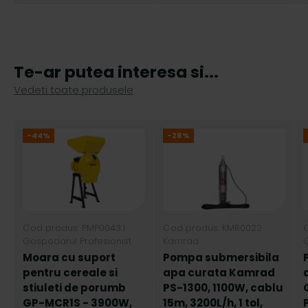
Te-ar putea interesa si...
Vedeti toate produsele
-44%
-28%
Cod produs: PMP0043.1
Cod produs: KMR0022
Gospodarul Profesionist
Kamrad
G
Moara cu suport
Pompa submersibila
pentru cereale si
apa curata Kamrad
stiuleti de porumb
PS-1300, 1100W, cablu
GP-MCR1S - 3900W,
15m, 3200L/h, 1 tol,