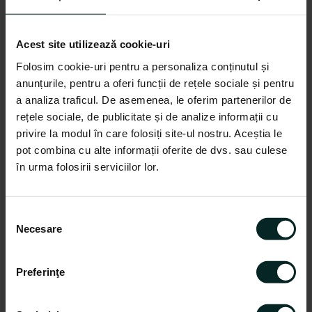
Acest site utilizează cookie-uri
Folosim cookie-uri pentru a personaliza conținutul și
Descriere
anunțurile, pentru a oferi funcții de rețele sociale și pentru
a analiza traficul. De asemenea, le oferim partenerilor de
Incarcator rapid TOTAL Industrial -
rețele sociale, de publicitate și de analize informații cu
20V - 2.0Ah - Descriere produs
privire la modul în care folosiți site-ul nostru. Aceștia le
Incarcatorul rapid Total Industrial pentru acumulatoare
pot combina cu alte informații oferite de dvs. sau culese
de 20V este proiectat pentru a furniza o solutie
în urma folosirii serviciilor lor.
eficienta si rapida pentru alimentarea acumulatorilor
intr-o gama variata de unelte electrice. Cu
capacitatea sa de a incarca acumulatorii de 20V,
S
acest incarcator ofera o optiune convenabila pentru
Necesare
e
profesionistii care au nevoie de unelte alimentate
l
electric in medii de lucru industriale.
e
Preferinţe
Dotat cu tehnologie de incarcare rapida, acest
c
incarcator Total Industrial este proiectat pentru a
ț
minimiza timpul de inactivitate si pentru a maximiza