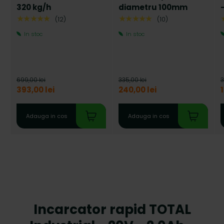
320 kg/h
diametru 100mm
★★★★★
★★★★★
(12)
(10)
In stoc
In stoc
699,00 lei
335,00 lei
3
393,00 lei
240,00 lei
Adauga in cos
Adauga in cos
Incarcator rapid TOTAL