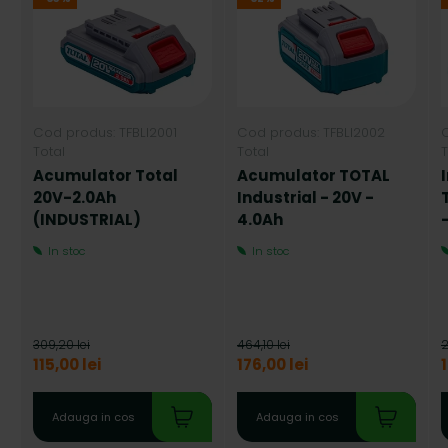
Cod produs: TFBLI2001
Cod produs: TFBLI2002
Total
Total
T
Acumulator Total
Acumulator TOTAL
20V-2.0Ah
Industrial - 20V -
(INDUSTRIAL)
4.0Ah
In stoc
In stoc
309,20 lei
464,10 lei
2
115,00 lei
176,00 lei
Adauga in cos
Adauga in cos