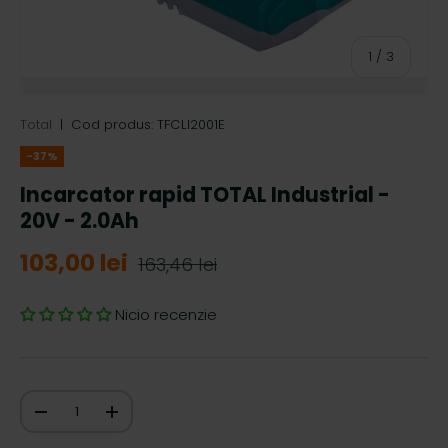
de
1
/
3
Total
|
Cod produs:
TFCLI2001E
-37%
Incarcator rapid TOTAL Industrial -
20V - 2.0Ah
103,00 lei
163,46 lei
Nicio recenzie
Cantitate
-
+