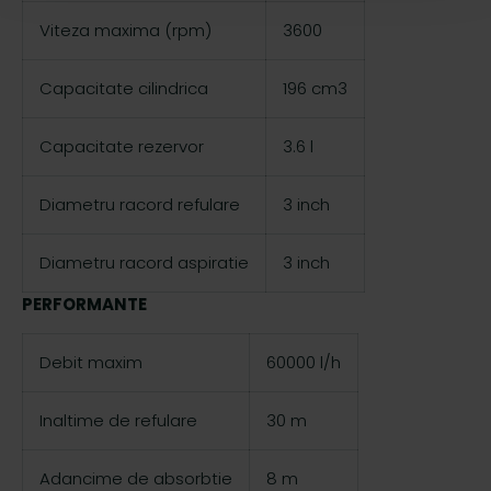
u
Viteza maxima (rpm)
3600
l
u
i
Capacitate cilindrica
196 cm3
Capacitate rezervor
3.6 l
Diametru racord refulare
3 inch
Diametru racord aspiratie
3 inch
PERFORMANTE
Debit maxim
60000 l/h
Inaltime de refulare
30 m
Adancime de absorbtie
8 m