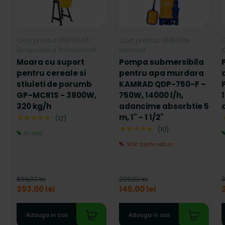
Cod produs: PMP0043.1
Cod produs: KMR0019
Gospodarul Profesionist
Kamrad
Moara cu suport
Pompa submersibila
pentru cereale si
pentru apa murdara
stiuleti de porumb
KAMRAD QDP-750-F –
GP-MCR1S - 3900W,
750W, 14000 l/h,
320 kg/h
adancime absorbtie 5
m, 1" - 1 1/2"
★★★★★
(12)
★★★★★
(10)
In stoc
Stoc foarte redus
699,00 lei
229,00 lei
3
393,00 lei
145,00 lei
Adauga in cos
Adauga in cos