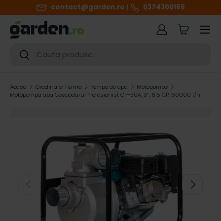
contact@garden.ro
0374300166
SARI LA CONTINUT
Meniul
Autentificare
Cart
Cautare
Cautare
Acasa
Gradina si Ferma
Pompe de apa
Motopompe
Motopompa apa Gospodarul Profesionist GP-30A, 3”, 6.5 CP, 60000 l/h
h
i
g
h
ANTERIOR
URMATOR