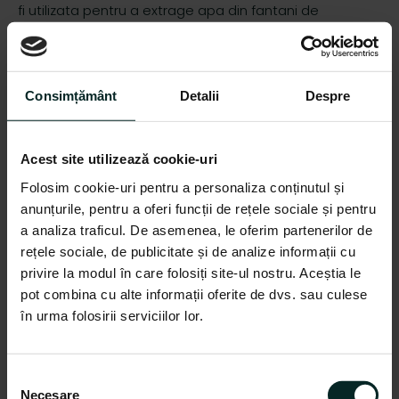
fi utilizata pentru a extrage apa din fantani de
adancime medie sau din puturi ori diverse bazine cu
apa. Puterea de aspiratie merge pana la 8 metri
adancime.
Consimțământ
Detalii
Despre
Rezervorul are o capacitate mare, care ii asigura
autonomie indelungata.
Motopompa este si usoara, avand 28.5 kg, ideala deci
Acest site utilizează cookie-uri
pentru a fi mutata usor pe camp sau in gradina.
Alerta nivel ulei. Consum redus de benzina. Pompa din
Folosim cookie-uri pentru a personaliza conținutul și
aliaj de aluminiu.
anunțurile, pentru a oferi funcții de rețele sociale și pentru
a analiza traficul. De asemenea, le oferim partenerilor de
Pornire usoara
rețele sociale, de publicitate și de analize informații cu
Compact si usor
Alerta nivel ulei
privire la modul în care folosiți site-ul nostru. Aceștia le
Consum redus de benzina
pot combina cu alte informații oferite de dvs. sau culese
Pompa din aliaj de aluminiu
în urma folosirii serviciilor lor.
CARACTERISTICI GENERALE
S
Necesare
e