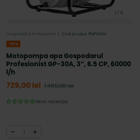
de
1
/
8
Gospodarul Profesionist
|
Cod produs:
PMP0034
-50%
Motopompa apa Gospodarul
Profesionist GP-30A, 3”, 6.5 CP, 60000
l/h
729,00 lei
1.465,08 lei
Nicio recenzie
Cantitate
-
+