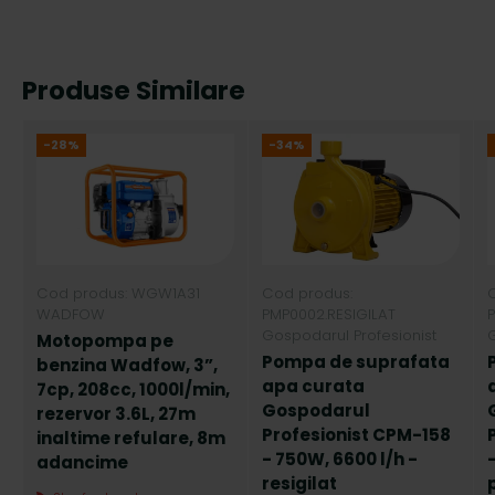
Produse Similare
-28%
-34%
Cod produs: WGW1A31
Cod produs:
WADFOW
PMP0002.RESIGILAT
Gospodarul Profesionist
G
Motopompa pe
Pompa de suprafata
benzina Wadfow, 3”,
apa curata
7cp, 208cc, 1000l/min,
Gospodarul
rezervor 3.6L, 27m
Profesionist CPM-158
inaltime refulare, 8m
- 750W, 6600 l/h -
adancime
resigilat