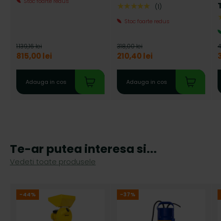
Stoc foarte redus
★★★★★
(1)
Stoc foarte redus
1.139,16 lei
318,00 lei
4
815,00 lei
210,40 lei
Adauga in cos
Adauga in cos
Te-ar putea interesa si...
Vedeti toate produsele
-44%
-37%