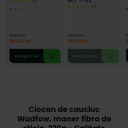
m, 1" - 1 1/2"
★★★★★
(12)
★★★★★
(10)
In stoc
699,00 lei
229,00 lei
3
393,00 lei
145,00 lei
Adauga in cos
Adauga in cos
Ciocan de cauciuc
Wadfow, maner fibra de