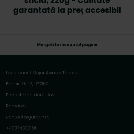
sticla, 220g - Calitate
garantată la preț accesibil
Mergeti la inceputul paginii
Locotenent Major Aviator Tanase
Banciu Nr. 12, 077160
Popesti-Leordeni, Ilfov
Romania
contact@garden.ro
+4
0374300166