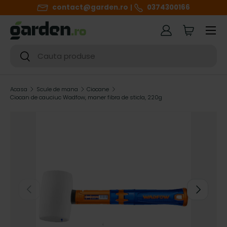
contact@garden.ro
0374300166
SARI LA CONTINUT
Meniul
Autentificare
Cart
Cautare
Cautare
Acasa
Scule de mana
Ciocane
Ciocan de cauciuc Wadfow, maner fibra de sticla, 220g
h
i
g
h
ANTERIOR
URMATOR