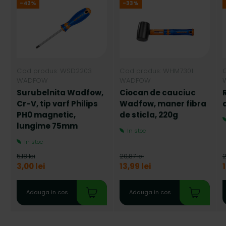
-42%
-33%
Cod produs: WSD2203
Cod produs: WHM7301
WADFOW
WADFOW
Surubelnita Wadfow,
Ciocan de cauciuc
Cr-V, tip varf Philips
Wadfow, maner fibra
PH0 magnetic,
de sticla, 220g
lungime 75mm
In stoc
In stoc
5,18 lei
20,87 lei
2
3,00 lei
13,99 lei
Adauga in cos
Adauga in cos