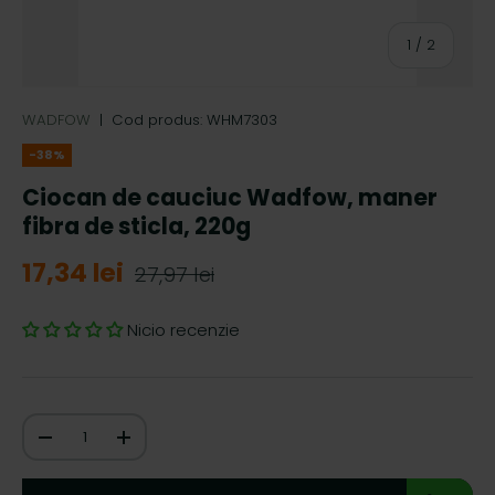
de
1
/
2
WADFOW
|
Cod produs:
WHM7303
-38%
Ciocan de cauciuc Wadfow, maner
fibra de sticla, 220g
17,34 lei
27,97 lei
Nicio recenzie
Cantitate
-
+