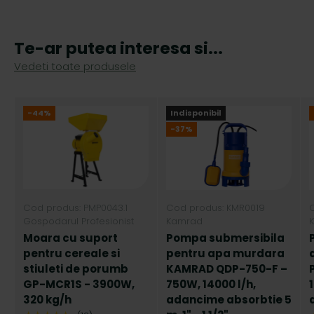
Te-ar putea interesa si...
Vedeti toate produsele
-44%
Indisponibil
-37%
Cod produs: PMP0043.1
Cod produs: KMR0019
Gospodarul Profesionist
Kamrad
Moara cu suport
Pompa submersibila
pentru cereale si
pentru apa murdara
stiuleti de porumb
KAMRAD QDP-750-F –
GP-MCR1S - 3900W,
750W, 14000 l/h,
320 kg/h
adancime absorbtie 5